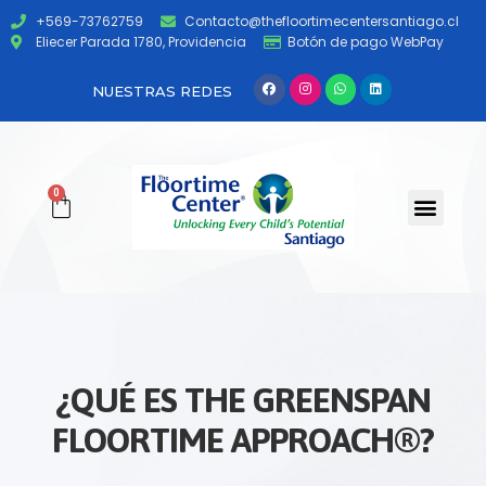
+569-73762759
Contacto@thefloortimecentersantiago.cl
Eliecer Parada 1780, Providencia
Botón de pago WebPay
NUESTRAS REDES
0
¿QUÉ ES THE GREENSPAN
FLOORTIME APPROACH®?