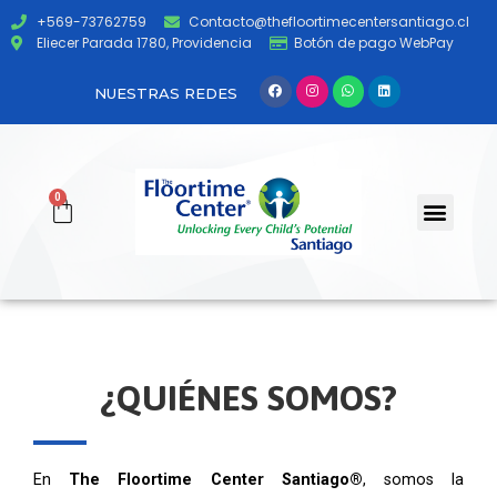
+569-73762759
Contacto@thefloortimecentersantiago.cl
Eliecer Parada 1780, Providencia
Botón de pago WebPay
NUESTRAS REDES
0
¿QUIÉNES SOMOS?
En
The Floortime Center Santiago®
, somos la