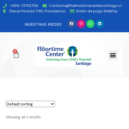
+569-73762759
Contacto@thefloortimecentersantiago.cl
Eliecer Parada 1780, Providencia
Botón de pago WebPay
NUESTRAS REDES
0
Showing all 2 results